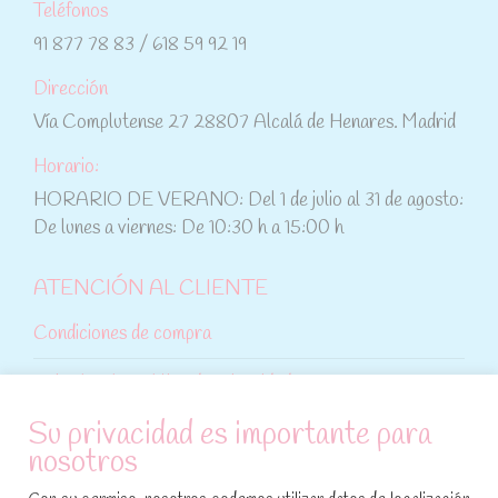
Teléfonos
91 877 78 83 / 618 59 92 19
Dirección
Vía Complutense 27 28807 Alcalá de Henares. Madrid
Horario:
HORARIO DE VERANO: Del 1 de julio al 31 de agosto:
De lunes a viernes: De 10:30 h a 15:00 h
ATENCIÓN AL CLIENTE
Condiciones de compra
Aviso legal y política de privacidad
Su privacidad es importante para
Política de cookies
nosotros
SÍGUENOS EN REDES SOCIALES