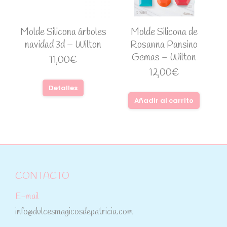
Molde Silicona árboles
Molde Silicona de
navidad 3d – Wilton
Rosanna Pansino
Gemas – Wilton
11,00
€
12,00
€
Detalles
Añadir al carrito
CONTACTO
E-mail
info@dulcesmagicosdepatricia.com