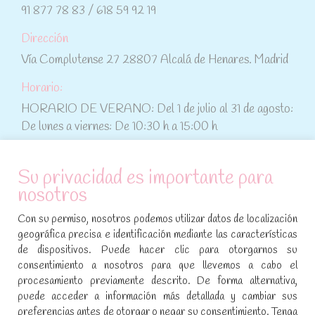
91 877 78 83 / 618 59 92 19
Dirección
Vía Complutense 27 28807 Alcalá de Henares. Madrid
Horario:
HORARIO DE VERANO: Del 1 de julio al 31 de agosto:
De lunes a viernes: De 10:30 h a 15:00 h
ATENCIÓN AL CLIENTE
Su privacidad es importante para
nosotros
Condiciones de compra
Con su permiso, nosotros podemos utilizar datos de localización
Aviso legal y política de privacidad
geográfica precisa e identificación mediante las características
de dispositivos. Puede hacer clic para otorgarnos su
Política de cookies
consentimiento a nosotros para que llevemos a cabo el
procesamiento previamente descrito. De forma alternativa,
SÍGUENOS EN REDES SOCIALES
puede acceder a información más detallada y cambiar sus
preferencias antes de otorgar o negar su consentimiento. Tenga