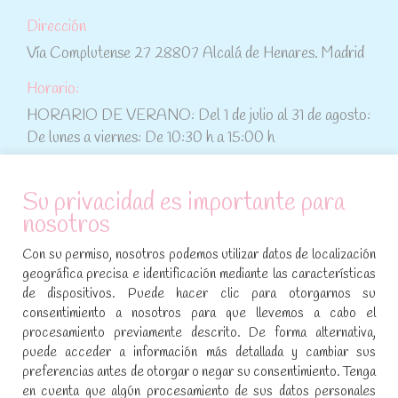
Dirección
Vía Complutense 27 28807 Alcalá de Henares. Madrid
Horario:
HORARIO DE VERANO: Del 1 de julio al 31 de agosto:
De lunes a viernes: De 10:30 h a 15:00 h
ATENCIÓN AL CLIENTE
Su privacidad es importante para
nosotros
Condiciones de compra
Con su permiso, nosotros podemos utilizar datos de localización
Aviso legal y política de privacidad
geográfica precisa e identificación mediante las características
de dispositivos. Puede hacer clic para otorgarnos su
Política de cookies
consentimiento a nosotros para que llevemos a cabo el
procesamiento previamente descrito. De forma alternativa,
SÍGUENOS EN REDES SOCIALES
puede acceder a información más detallada y cambiar sus
preferencias antes de otorgar o negar su consentimiento. Tenga
Encuéntranos en:
en cuenta que algún procesamiento de sus datos personales