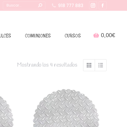
Buscar:
918 777 883
Instagram
Facebook
page
page
opens
opens
in
in
0,00
€
ULCES
COMUNIONES
CURSOS
new
new
window
window
Mostrando los 4 resultados