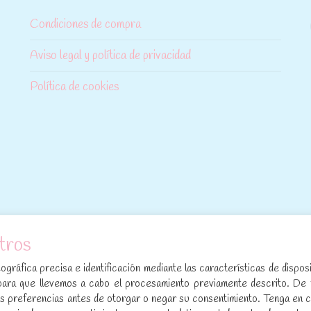
Condiciones de compra
Aviso legal y política de privacidad
Política de cookies
tros
[sibwp_form id=1]
gráfica precisa e identificación mediante las características de disposi
para que llevemos a cabo el procesamiento previamente descrito. De
sus preferencias antes de otorgar o negar su consentimiento. Tenga en 