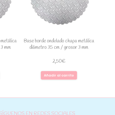
 metálica
Base borde ondulado chapa metálica
r 3 mm
diámetro 35 cm / grosor 3 mm
2,50
€
Añadir al carrito
SÍGUENOS EN REDES SOCIALES