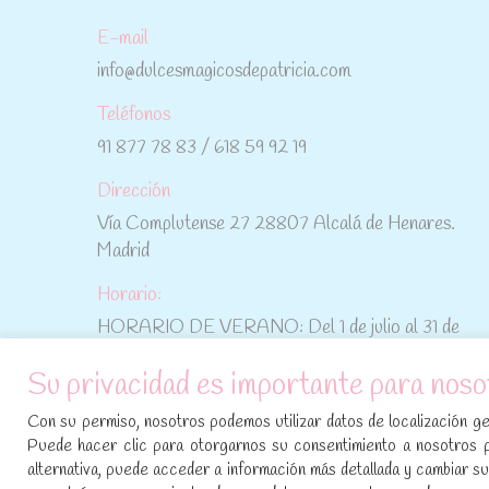
E-mail
info@dulcesmagicosdepatricia.com
Teléfonos
91 877 78 83 / 618 59 92 19
Dirección
Vía Complutense 27 28807 Alcalá de Henares.
Madrid
Horario:
HORARIO DE VERANO: Del 1 de julio al 31 de
agosto: De lunes a viernes: De 10:30 h a 15:00 h
Su privacidad es importante para noso
No te pierdas las promociones y novedades,
Con su permiso, nosotros podemos utilizar datos de localización geo
suscríbete a nuestra newsletter
:
Puede hacer clic para otorgarnos su consentimiento a nosotros 
alternativa, puede acceder a información más detallada y cambiar 