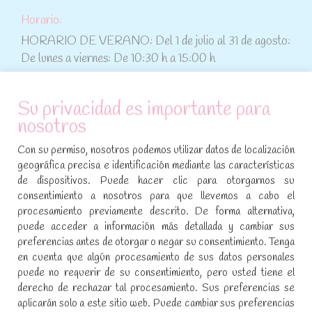
Horario:
HORARIO DE VERANO: Del 1 de julio al 31 de agosto:
De lunes a viernes: De 10:30 h a 15:00 h
ATENCIÓN AL CLIENTE
Su privacidad es importante para
nosotros
Condiciones de compra
Con su permiso, nosotros podemos utilizar datos de localización
Aviso legal y política de privacidad
geográfica precisa e identificación mediante las características
de dispositivos. Puede hacer clic para otorgarnos su
Política de cookies
consentimiento a nosotros para que llevemos a cabo el
procesamiento previamente descrito. De forma alternativa,
SÍGUENOS EN REDES SOCIALES
puede acceder a información más detallada y cambiar sus
preferencias antes de otorgar o negar su consentimiento. Tenga
Encuéntranos en:
en cuenta que algún procesamiento de sus datos personales
Facebook
YouTube
Instagram
puede no requerir de su consentimiento, pero usted tiene el
page
page
page
derecho de rechazar tal procesamiento. Sus preferencias se
No te pierdas las promociones y novedades, suscríbete a
opens
opens
opens
aplicarán solo a este sitio web. Puede cambiar sus preferencias