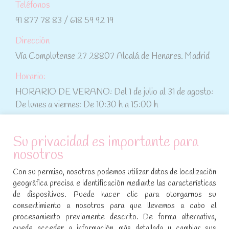
Teléfonos
91 877 78 83 / 618 59 92 19
Dirección
Vía Complutense 27 28807 Alcalá de Henares. Madrid
Horario:
HORARIO DE VERANO: Del 1 de julio al 31 de agosto:
De lunes a viernes: De 10:30 h a 15:00 h
ATENCIÓN AL CLIENTE
Su privacidad es importante para
nosotros
Condiciones de compra
Con su permiso, nosotros podemos utilizar datos de localización
Aviso legal y política de privacidad
geográfica precisa e identificación mediante las características
de dispositivos. Puede hacer clic para otorgarnos su
Política de cookies
consentimiento a nosotros para que llevemos a cabo el
procesamiento previamente descrito. De forma alternativa,
SÍGUENOS EN REDES SOCIALES
puede acceder a información más detallada y cambiar sus