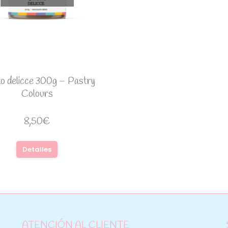
o delicce 300g – Pastry
Colours
8,50
€
Detalles
ATENCIÓN AL CLIENTE