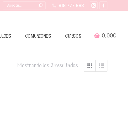
Buscar:
918 777 883
Instagram
Facebook
page
page
opens
opens
in
in
0,00
€
ULCES
COMUNIONES
CURSOS
new
new
window
window
Mostrando los 2 resultados