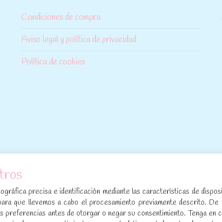
Condiciones de compra
Aviso legal y política de privacidad
Política de cookies
tros
[sibwp_form id=1]
gráfica precisa e identificación mediante las características de disposi
para que llevemos a cabo el procesamiento previamente descrito. De
sus preferencias antes de otorgar o negar su consentimiento. Tenga en 