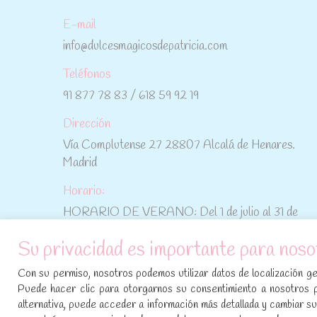
E-mail
info@dulcesmagicosdepatricia.com
Teléfonos
91 877 78 83 / 618 59 92 19
Dirección
Vía Complutense 27 28807 Alcalá de Henares.
Madrid
Horario:
HORARIO DE VERANO: Del 1 de julio al 31 de
agosto: De lunes a viernes: De 10:30 h a 15:00 h
Su privacidad es importante para noso
No te pierdas las promociones y novedades,
Con su permiso, nosotros podemos utilizar datos de localización geo
suscríbete a nuestra newsletter
:
Puede hacer clic para otorgarnos su consentimiento a nosotros 
alternativa, puede acceder a información más detallada y cambiar 