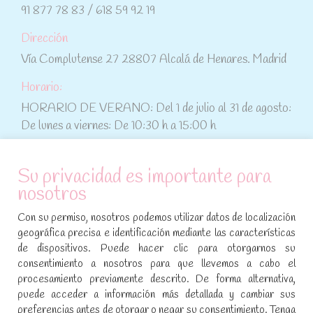
91 877 78 83 / 618 59 92 19
Dirección
Vía Complutense 27 28807 Alcalá de Henares. Madrid
Horario:
HORARIO DE VERANO: Del 1 de julio al 31 de agosto:
De lunes a viernes: De 10:30 h a 15:00 h
ATENCIÓN AL CLIENTE
Su privacidad es importante para
nosotros
Condiciones de compra
Con su permiso, nosotros podemos utilizar datos de localización
Aviso legal y política de privacidad
geográfica precisa e identificación mediante las características
de dispositivos. Puede hacer clic para otorgarnos su
Política de cookies
consentimiento a nosotros para que llevemos a cabo el
procesamiento previamente descrito. De forma alternativa,
SÍGUENOS EN REDES SOCIALES
puede acceder a información más detallada y cambiar sus
preferencias antes de otorgar o negar su consentimiento. Tenga