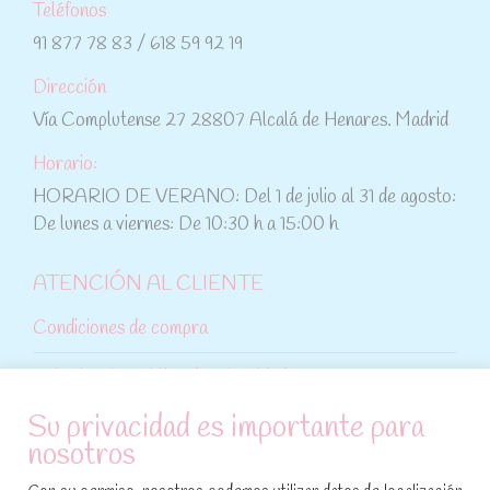
Teléfonos
91 877 78 83 / 618 59 92 19
Dirección
Vía Complutense 27 28807 Alcalá de Henares. Madrid
Horario:
HORARIO DE VERANO: Del 1 de julio al 31 de agosto:
De lunes a viernes: De 10:30 h a 15:00 h
ATENCIÓN AL CLIENTE
Condiciones de compra
Aviso legal y política de privacidad
Su privacidad es importante para
Política de cookies
nosotros
SÍGUENOS EN REDES SOCIALES