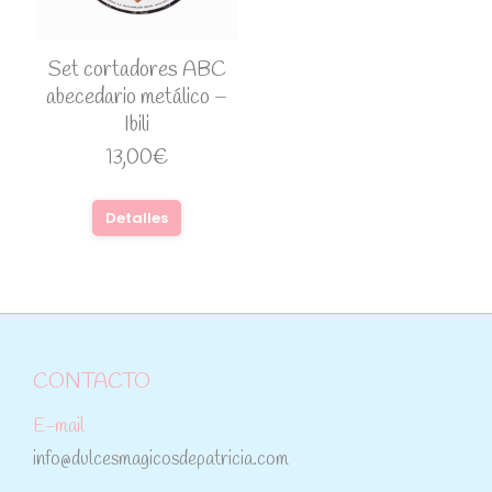
Set cortadores ABC
abecedario metálico –
Ibili
13,00
€
Detalles
CONTACTO
E-mail
info@dulcesmagicosdepatricia.com