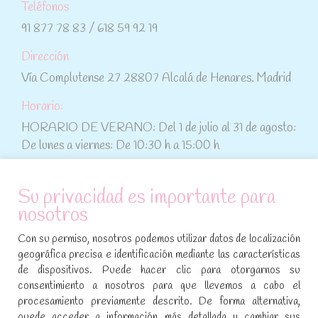
Teléfonos
91 877 78 83 / 618 59 92 19
Dirección
Vía Complutense 27 28807 Alcalá de Henares. Madrid
Horario:
HORARIO DE VERANO: Del 1 de julio al 31 de agosto:
De lunes a viernes: De 10:30 h a 15:00 h
ATENCIÓN AL CLIENTE
Su privacidad es importante para
nosotros
Condiciones de compra
Con su permiso, nosotros podemos utilizar datos de localización
Aviso legal y política de privacidad
geográfica precisa e identificación mediante las características
de dispositivos. Puede hacer clic para otorgarnos su
Política de cookies
consentimiento a nosotros para que llevemos a cabo el
procesamiento previamente descrito. De forma alternativa,
SÍGUENOS EN REDES SOCIALES
puede acceder a información más detallada y cambiar sus