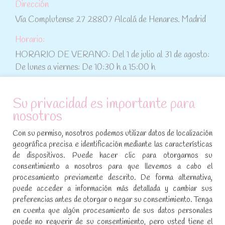
Dirección
Vía Complutense 27 28807 Alcalá de Henares. Madrid
Horario:
HORARIO DE VERANO: Del 1 de julio al 31 de agosto:
De lunes a viernes: De 10:30 h a 15:00 h
ATENCIÓN AL CLIENTE
Su privacidad es importante para
nosotros
Condiciones de compra
Con su permiso, nosotros podemos utilizar datos de localización
Aviso legal y política de privacidad
geográfica precisa e identificación mediante las características
de dispositivos. Puede hacer clic para otorgarnos su
Política de cookies
consentimiento a nosotros para que llevemos a cabo el
procesamiento previamente descrito. De forma alternativa,
SÍGUENOS EN REDES SOCIALES
puede acceder a información más detallada y cambiar sus
preferencias antes de otorgar o negar su consentimiento. Tenga
Encuéntranos en:
en cuenta que algún procesamiento de sus datos personales
Facebook
YouTube
Instagram
puede no requerir de su consentimiento, pero usted tiene el