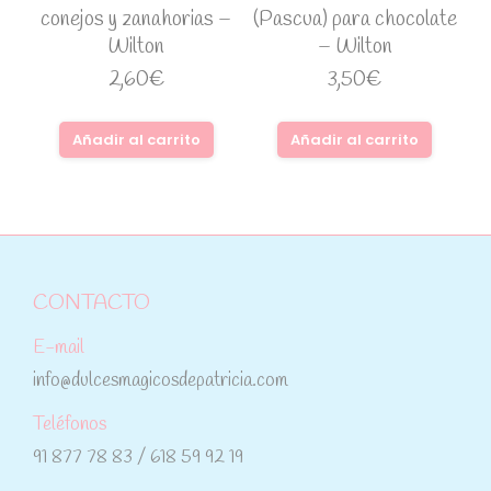
conejos y zanahorias –
(Pascua) para chocolate
Wilton
– Wilton
2,60
€
3,50
€
Añadir al carrito
Añadir al carrito
CONTACTO
E-mail
info@dulcesmagicosdepatricia.com
Teléfonos
91 877 78 83 / 618 59 92 19