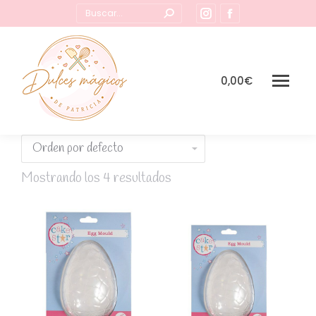
Buscar:
Instagram
Facebook
page
page
opens
opens
in
in
0,00
€
new
new
window
window
Mostrando los 4 resultados