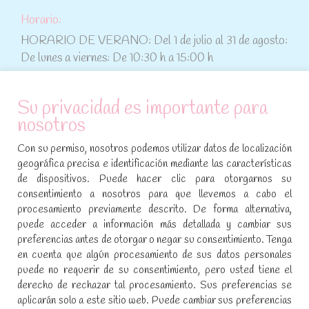
Horario:
HORARIO DE VERANO: Del 1 de julio al 31 de agosto:
De lunes a viernes: De 10:30 h a 15:00 h
ATENCIÓN AL CLIENTE
Su privacidad es importante para
nosotros
Condiciones de compra
Con su permiso, nosotros podemos utilizar datos de localización
Aviso legal y política de privacidad
geográfica precisa e identificación mediante las características
de dispositivos. Puede hacer clic para otorgarnos su
Política de cookies
consentimiento a nosotros para que llevemos a cabo el
procesamiento previamente descrito. De forma alternativa,
SÍGUENOS EN REDES SOCIALES
puede acceder a información más detallada y cambiar sus
preferencias antes de otorgar o negar su consentimiento. Tenga
Encuéntranos en:
en cuenta que algún procesamiento de sus datos personales
Facebook
YouTube
Instagram
puede no requerir de su consentimiento, pero usted tiene el
page
page
page
derecho de rechazar tal procesamiento. Sus preferencias se
No te pierdas las promociones y novedades, suscríbete a
opens
opens
opens
aplicarán solo a este sitio web. Puede cambiar sus preferencias