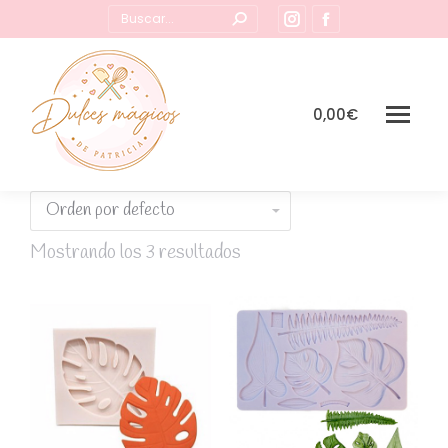
Buscar:
Instagram
Facebook
page
page
opens
opens
in
in
0,00
€
new
new
window
window
Mostrando los 3 resultados