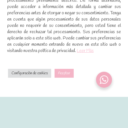
procesamiento previamente descrito. De forma alternativa,
SÍGUENOS EN REDES SOCIALES
puede acceder a información más detallada y cambiar sus
preferencias antes de otorgar o negar su consentimiento. Tenga
Encuéntranos en:
en cuenta que algún procesamiento de sus datos personales
Facebook
YouTube
Instagram
puede no requerir de su consentimiento, pero usted tiene el
page
page
page
derecho de rechazar tal procesamiento. Sus preferencias se
No te pierdas las promociones y novedades, suscríbete a
opens
opens
opens
aplicarán solo a este sitio web. Puede cambiar sus preferencias
nuestra newsletter
:
in
in
in
en cualquier momento entrando de nuevo en este sitio web o
visitando nuestra política de privacidad.
Leer Más
new
new
new
window
window
window
[sibwp_form id=1]
Configuración de cookies
Aceptar
2021 · Dulces mágicos de Patricia · Desarrollado por
control m estudio creativo