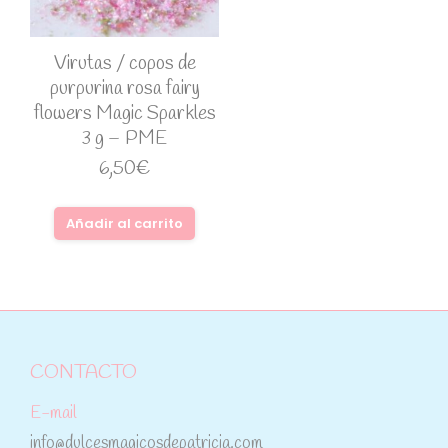
Virutas / copos de
purpurina rosa fairy
flowers Magic Sparkles
3 g – PME
6,50
€
Añadir al carrito
CONTACTO
E-mail
info@dulcesmagicosdepatricia.com