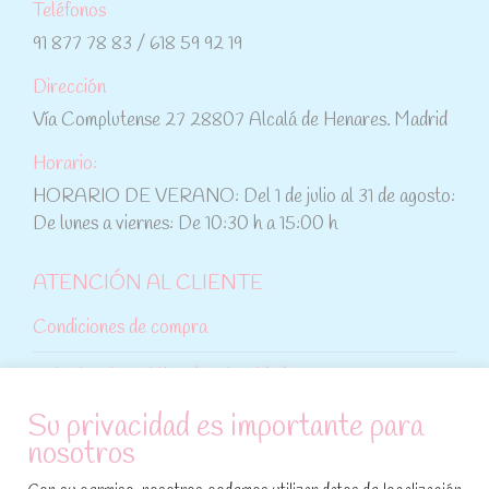
Teléfonos
91 877 78 83 / 618 59 92 19
Dirección
Vía Complutense 27 28807 Alcalá de Henares. Madrid
Horario:
HORARIO DE VERANO: Del 1 de julio al 31 de agosto:
De lunes a viernes: De 10:30 h a 15:00 h
ATENCIÓN AL CLIENTE
Condiciones de compra
Aviso legal y política de privacidad
Su privacidad es importante para
Política de cookies
nosotros
SÍGUENOS EN REDES SOCIALES