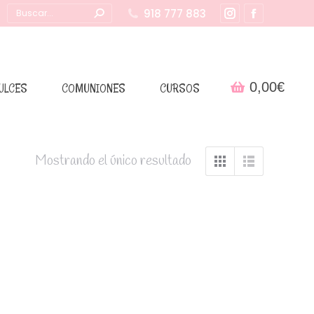
Buscar:
918 777 883
Instagram
Facebook
page
page
opens
opens
in
in
0,00
€
ULCES
COMUNIONES
CURSOS
new
new
window
window
Mostrando el único resultado