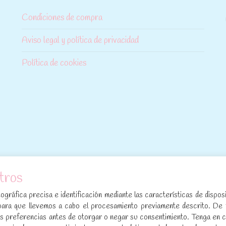
Condiciones de compra
Aviso legal y política de privacidad
Política de cookies
tros
[sibwp_form id=1]
gráfica precisa e identificación mediante las características de disposi
para que llevemos a cabo el procesamiento previamente descrito. De
sus preferencias antes de otorgar o negar su consentimiento. Tenga en 