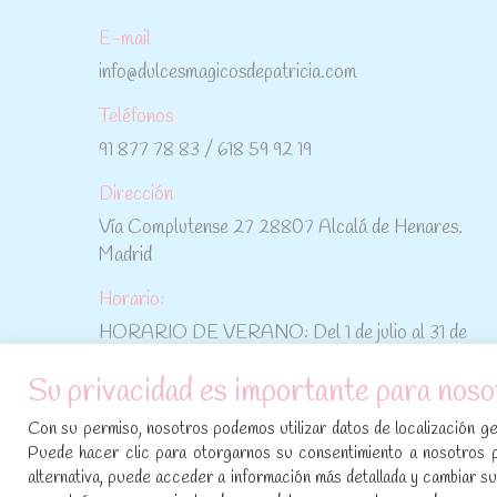
E-mail
info@dulcesmagicosdepatricia.com
Teléfonos
91 877 78 83 / 618 59 92 19
Dirección
Vía Complutense 27 28807 Alcalá de Henares.
Madrid
Horario:
HORARIO DE VERANO: Del 1 de julio al 31 de
agosto: De lunes a viernes: De 10:30 h a 15:00 h
Su privacidad es importante para noso
No te pierdas las promociones y novedades,
Con su permiso, nosotros podemos utilizar datos de localización geo
suscríbete a nuestra newsletter
:
Puede hacer clic para otorgarnos su consentimiento a nosotros 
alternativa, puede acceder a información más detallada y cambiar 