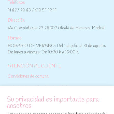
Teléfonos
91 877 78 83 / 618 59 92 19
Dirección
Vía Complutense 27 28807 Alcalá de Henares. Madrid
Horario:
HORARIO DE VERANO: Del 1 de julio al 31 de agosto:
De lunes a viernes: De 10:30 h a 15:00 h
ATENCIÓN AL CLIENTE
Condiciones de compra
Aviso legal y política de privacidad
Su privacidad es importante para
Política de cookies
nosotros
SÍGUENOS EN REDES SOCIALES