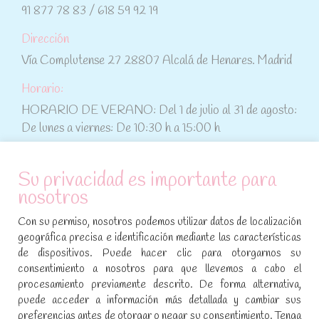
91 877 78 83 / 618 59 92 19
Dirección
Vía Complutense 27 28807 Alcalá de Henares. Madrid
Horario:
HORARIO DE VERANO: Del 1 de julio al 31 de agosto:
De lunes a viernes: De 10:30 h a 15:00 h
ATENCIÓN AL CLIENTE
Su privacidad es importante para
nosotros
Condiciones de compra
Con su permiso, nosotros podemos utilizar datos de localización
Aviso legal y política de privacidad
geográfica precisa e identificación mediante las características
de dispositivos. Puede hacer clic para otorgarnos su
Política de cookies
consentimiento a nosotros para que llevemos a cabo el
procesamiento previamente descrito. De forma alternativa,
SÍGUENOS EN REDES SOCIALES
puede acceder a información más detallada y cambiar sus
preferencias antes de otorgar o negar su consentimiento. Tenga