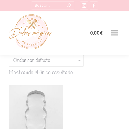
Buscar:
Instagram
Facebook
page
page
opens
opens
in
in
0,00
€
new
new
window
window
Mostrando el único resultado