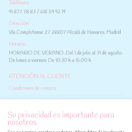
Teléfonos
91 877 78 83 / 618 59 92 19
Dirección
Vía Complutense 27 28807 Alcalá de Henares. Madrid
Horario:
HORARIO DE VERANO: Del 1 de julio al 31 de agosto:
De lunes a viernes: De 10:30 h a 15:00 h
ATENCIÓN AL CLIENTE
Condiciones de compra
Aviso legal y política de privacidad
Su privacidad es importante para
Política de cookies
nosotros
SÍGUENOS EN REDES SOCIALES