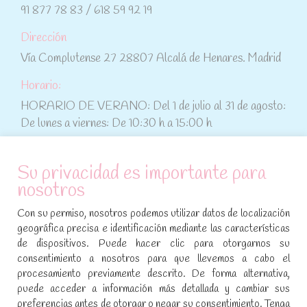
91 877 78 83 / 618 59 92 19
Dirección
Vía Complutense 27 28807 Alcalá de Henares. Madrid
Horario:
HORARIO DE VERANO: Del 1 de julio al 31 de agosto:
De lunes a viernes: De 10:30 h a 15:00 h
ATENCIÓN AL CLIENTE
Su privacidad es importante para
nosotros
Condiciones de compra
Con su permiso, nosotros podemos utilizar datos de localización
Aviso legal y política de privacidad
geográfica precisa e identificación mediante las características
de dispositivos. Puede hacer clic para otorgarnos su
Política de cookies
consentimiento a nosotros para que llevemos a cabo el
procesamiento previamente descrito. De forma alternativa,
SÍGUENOS EN REDES SOCIALES
puede acceder a información más detallada y cambiar sus
preferencias antes de otorgar o negar su consentimiento. Tenga