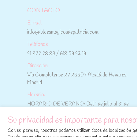
CONTACTO
E-mail
info@dulcesmagicosdepatricia.com
Teléfonos
91 877 78 83 / 618 59 92 19
Dirección
Vía Complutense 27 28807 Alcalá de Henares.
Madrid
Horario:
HORARIO DE VERANO: Del 1 de julio al 31 de
agosto: De lunes a viernes: De 10:30 h a 15:00 h
Su privacidad es importante para noso
No te pierdas las promociones y novedades,
Con su permiso, nosotros podemos utilizar datos de localización geo
suscríbete a nuestra newsletter
: