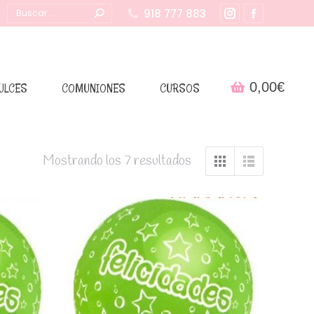
Buscar:
918 777 883
Instagram
Facebook
page
page
opens
opens
in
in
0,00
€
ULCES
COMUNIONES
CURSOS
new
new
window
window
Mostrando los 7 resultados