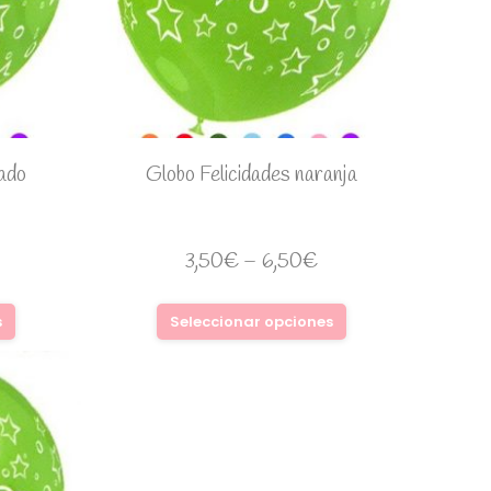
ado
Globo Felicidades naranja
3,50
€
–
6,50
€
s
Seleccionar opciones