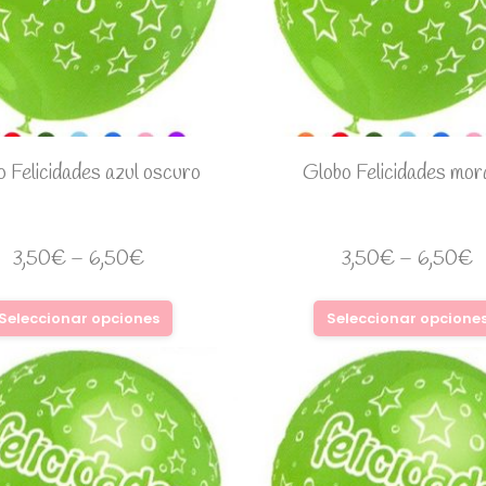
 Felicidades azul oscuro
Globo Felicidades mor
3,50
€
–
6,50
€
3,50
€
–
6,50
€
Seleccionar opciones
Seleccionar opcione