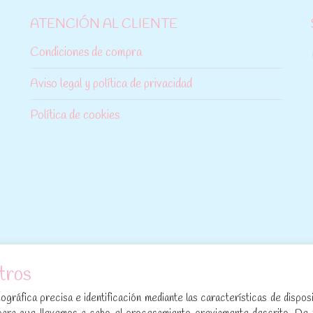
ATENCIÓN AL CLIENTE
Condiciones de compra
Aviso legal y política de privacidad
Política de cookies
tros
[sibwp_form id=1]
gráfica precisa e identificación mediante las características de disposi