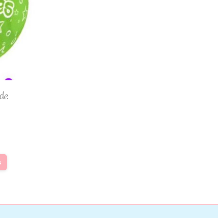
rde
s