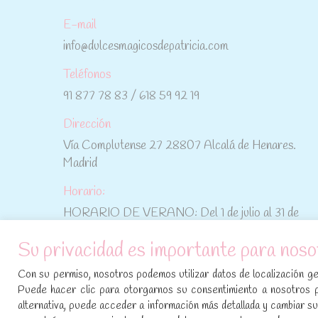
E-mail
info@dulcesmagicosdepatricia.com
Teléfonos
91 877 78 83 / 618 59 92 19
Dirección
Vía Complutense 27 28807 Alcalá de Henares.
Madrid
Horario:
HORARIO DE VERANO: Del 1 de julio al 31 de
agosto: De lunes a viernes: De 10:30 h a 15:00 h
Su privacidad es importante para noso
No te pierdas las promociones y novedades,
Con su permiso, nosotros podemos utilizar datos de localización geo
suscríbete a nuestra newsletter
:
Puede hacer clic para otorgarnos su consentimiento a nosotros 
alternativa, puede acceder a información más detallada y cambiar 