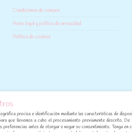
Condiciones de compra
Aviso legal y política de privacidad
Política de cookies
tros
[sibwp_form id=1]
gráfica precisa e identificación mediante las características de disposi
para que llevemos a cabo el procesamiento previamente descrito. De
sus preferencias antes de otorgar o negar su consentimiento. Tenga en 