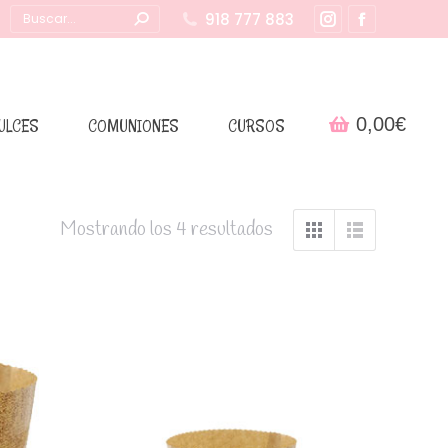
Buscar:
918 777 883
Instagram
Facebook
page
page
opens
opens
in
in
0,00
€
ULCES
COMUNIONES
CURSOS
new
new
window
window
Mostrando los 4 resultados