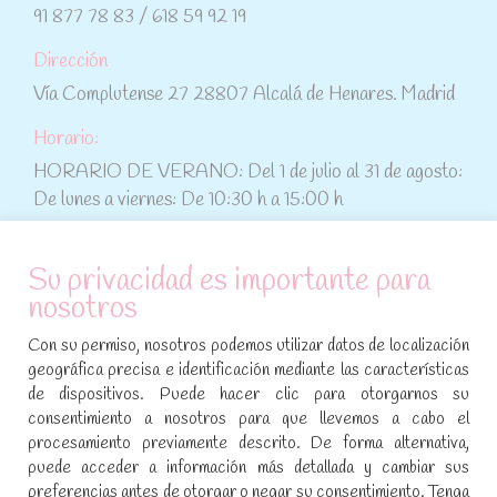
91 877 78 83 / 618 59 92 19
Dirección
Vía Complutense 27 28807 Alcalá de Henares. Madrid
Horario:
HORARIO DE VERANO: Del 1 de julio al 31 de agosto:
De lunes a viernes: De 10:30 h a 15:00 h
ATENCIÓN AL CLIENTE
Su privacidad es importante para
nosotros
Condiciones de compra
Con su permiso, nosotros podemos utilizar datos de localización
Aviso legal y política de privacidad
geográfica precisa e identificación mediante las características
de dispositivos. Puede hacer clic para otorgarnos su
Política de cookies
consentimiento a nosotros para que llevemos a cabo el
procesamiento previamente descrito. De forma alternativa,
SÍGUENOS EN REDES SOCIALES
puede acceder a información más detallada y cambiar sus
preferencias antes de otorgar o negar su consentimiento. Tenga