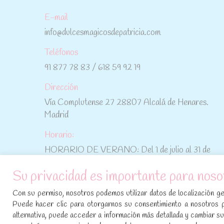
E-mail
info@dulcesmagicosdepatricia.com
Teléfonos
91 877 78 83 / 618 59 92 19
Dirección
Vía Complutense 27 28807 Alcalá de Henares.
Madrid
Horario:
HORARIO DE VERANO: Del 1 de julio al 31 de
agosto: De lunes a viernes: De 10:30 h a 15:00 h
Su privacidad es importante para noso
No te pierdas las promociones y novedades,
Con su permiso, nosotros podemos utilizar datos de localización geo
suscríbete a nuestra newsletter
:
Puede hacer clic para otorgarnos su consentimiento a nosotros 
alternativa, puede acceder a información más detallada y cambiar 