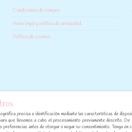
Condiciones de compra
Aviso legal y política de privacidad
Política de cookies
tros
[sibwp_form id=1]
gráfica precisa e identificación mediante las características de disposi
para que llevemos a cabo el procesamiento previamente descrito. De
sus preferencias antes de otorgar o negar su consentimiento. Tenga en 