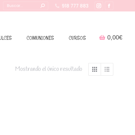
Buscar:
918 777 883
Instagram
Facebook
page
page
opens
opens
in
in
0,00
€
ULCES
COMUNIONES
CURSOS
new
new
window
window
Mostrando el único resultado