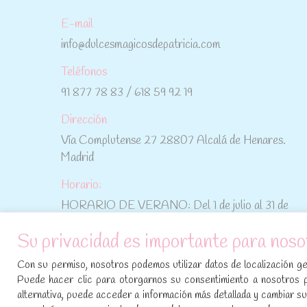
E-mail
info@dulcesmagicosdepatricia.com
Teléfonos
91 877 78 83 / 618 59 92 19
Dirección
Vía Complutense 27 28807 Alcalá de Henares.
Madrid
Horario:
HORARIO DE VERANO: Del 1 de julio al 31 de
agosto: De lunes a viernes: De 10:30 h a 15:00 h
Su privacidad es importante para noso
No te pierdas las promociones y novedades,
Con su permiso, nosotros podemos utilizar datos de localización geo
suscríbete a nuestra newsletter
:
Puede hacer clic para otorgarnos su consentimiento a nosotros 
alternativa, puede acceder a información más detallada y cambiar 