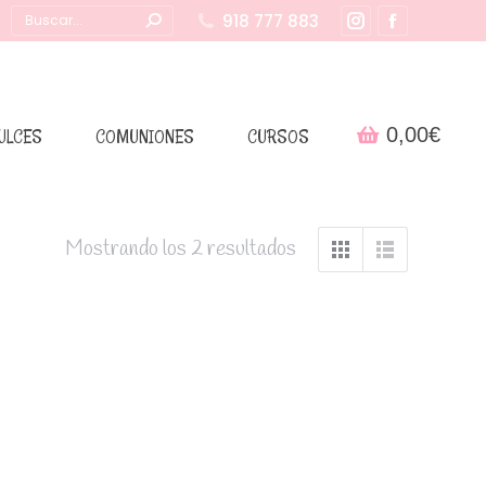
Buscar:
918 777 883
Instagram
Facebook
page
page
opens
opens
in
in
0,00
€
ULCES
COMUNIONES
CURSOS
new
new
window
window
Mostrando los 2 resultados