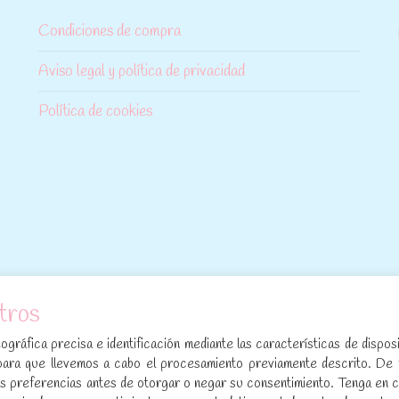
Condiciones de compra
Aviso legal y política de privacidad
Política de cookies
tros
[sibwp_form id=1]
gráfica precisa e identificación mediante las características de disposi
para que llevemos a cabo el procesamiento previamente descrito. De
sus preferencias antes de otorgar o negar su consentimiento. Tenga en 