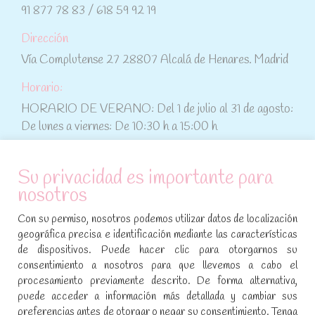
91 877 78 83 / 618 59 92 19
Dirección
Vía Complutense 27 28807 Alcalá de Henares. Madrid
Horario:
HORARIO DE VERANO: Del 1 de julio al 31 de agosto:
De lunes a viernes: De 10:30 h a 15:00 h
ATENCIÓN AL CLIENTE
Su privacidad es importante para
nosotros
Condiciones de compra
Con su permiso, nosotros podemos utilizar datos de localización
Aviso legal y política de privacidad
geográfica precisa e identificación mediante las características
de dispositivos. Puede hacer clic para otorgarnos su
Política de cookies
consentimiento a nosotros para que llevemos a cabo el
procesamiento previamente descrito. De forma alternativa,
SÍGUENOS EN REDES SOCIALES
puede acceder a información más detallada y cambiar sus
preferencias antes de otorgar o negar su consentimiento. Tenga