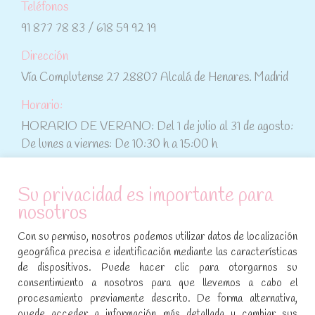
Teléfonos
91 877 78 83 / 618 59 92 19
Dirección
Vía Complutense 27 28807 Alcalá de Henares. Madrid
Horario:
HORARIO DE VERANO: Del 1 de julio al 31 de agosto:
De lunes a viernes: De 10:30 h a 15:00 h
ATENCIÓN AL CLIENTE
Su privacidad es importante para
nosotros
Condiciones de compra
Con su permiso, nosotros podemos utilizar datos de localización
Aviso legal y política de privacidad
geográfica precisa e identificación mediante las características
de dispositivos. Puede hacer clic para otorgarnos su
Política de cookies
consentimiento a nosotros para que llevemos a cabo el
procesamiento previamente descrito. De forma alternativa,
SÍGUENOS EN REDES SOCIALES
puede acceder a información más detallada y cambiar sus