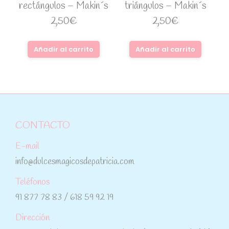
rectángulos – Makin´s
triángulos – Makin´s
2,50
€
2,50
€
Añadir al carrito
Añadir al carrito
CONTACTO
E-mail
info@dulcesmagicosdepatricia.com
Teléfonos
91 877 78 83 / 618 59 92 19
Dirección