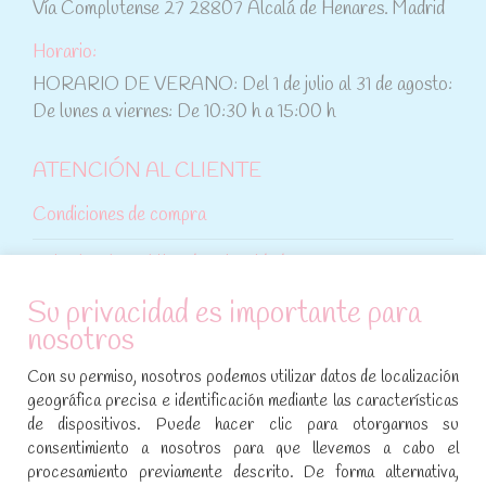
Vía Complutense 27 28807 Alcalá de Henares. Madrid
Horario:
HORARIO DE VERANO: Del 1 de julio al 31 de agosto:
De lunes a viernes: De 10:30 h a 15:00 h
ATENCIÓN AL CLIENTE
Condiciones de compra
Aviso legal y política de privacidad
Su privacidad es importante para
Política de cookies
nosotros
SÍGUENOS EN REDES SOCIALES
Con su permiso, nosotros podemos utilizar datos de localización
geográfica precisa e identificación mediante las características
Encuéntranos en:
de dispositivos. Puede hacer clic para otorgarnos su
Facebook
YouTube
Instagram
consentimiento a nosotros para que llevemos a cabo el
page
page
page
procesamiento previamente descrito. De forma alternativa,
No te pierdas las promociones y novedades, suscríbete a