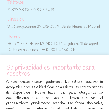
Teléfonos
91 877 78 83 / 618 59 92 19
Dirección
Vía Complutense 27 28807 Alcalá de Henares. Madrid
Horario:
HORARIO DE VERANO: Del 1 de julio al 31 de agosto:
De lunes a viernes: De 10:30 h a 15:00 h
ATENCIÓN AL CLIENTE
Su privacidad es importante para
nosotros
Condiciones de compra
Con su permiso, nosotros podemos utilizar datos de localización
Aviso legal y política de privacidad
geográfica precisa e identificación mediante las características
de dispositivos. Puede hacer clic para otorgarnos su
Política de cookies
consentimiento a nosotros para que llevemos a cabo el
procesamiento previamente descrito. De forma alternativa,
SÍGUENOS EN REDES SOCIALES
puede acceder a información más detallada y cambiar sus