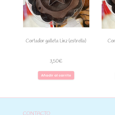
Cortador galleta Linz (estrella)
Cort
3,50
€
Añadir al carrito
CONTACTO