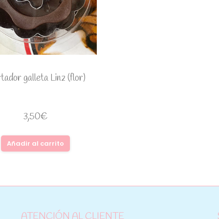
ador galleta Linz (flor)
3,50
€
Añadir al carrito
ATENCIÓN AL CLIENTE