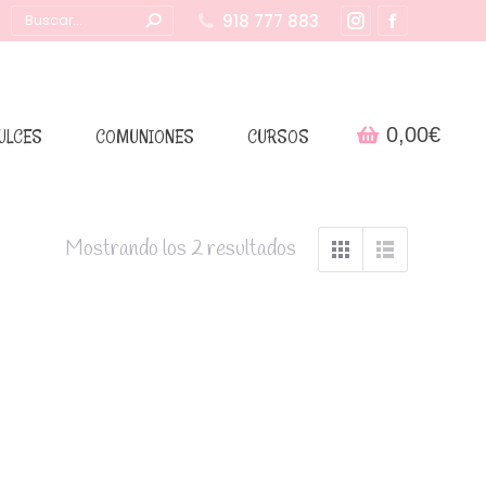
Buscar:
918 777 883
Instagram
Facebook
page
page
opens
opens
in
in
0,00
€
ULCES
COMUNIONES
CURSOS
new
new
window
window
Mostrando los 2 resultados