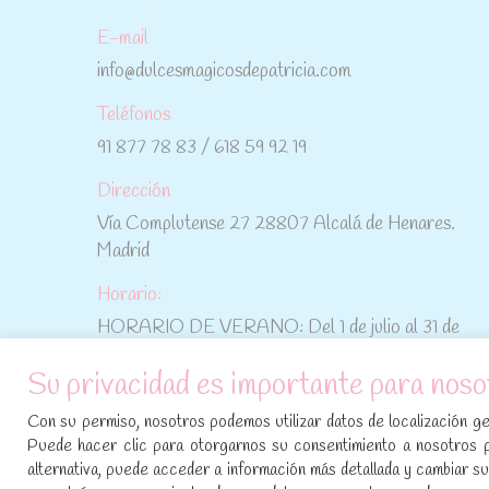
E-mail
info@dulcesmagicosdepatricia.com
Teléfonos
91 877 78 83 / 618 59 92 19
Dirección
Vía Complutense 27 28807 Alcalá de Henares.
Madrid
Horario:
HORARIO DE VERANO: Del 1 de julio al 31 de
agosto: De lunes a viernes: De 10:30 h a 15:00 h
Su privacidad es importante para noso
No te pierdas las promociones y novedades,
Con su permiso, nosotros podemos utilizar datos de localización geo
suscríbete a nuestra newsletter
:
Puede hacer clic para otorgarnos su consentimiento a nosotros 
alternativa, puede acceder a información más detallada y cambiar 