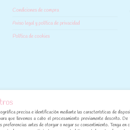
Condiciones de compra
Aviso legal y política de privacidad
Política de cookies
tros
[sibwp_form id=1]
gráfica precisa e identificación mediante las características de disposi
para que llevemos a cabo el procesamiento previamente descrito. De
sus preferencias antes de otorgar o negar su consentimiento. Tenga en 