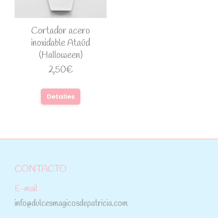
Cortador acero
inoxidable Ataúd
(Halloween)
2,50
€
Detalles
CONTACTO
E-mail
info@dulcesmagicosdepatricia.com