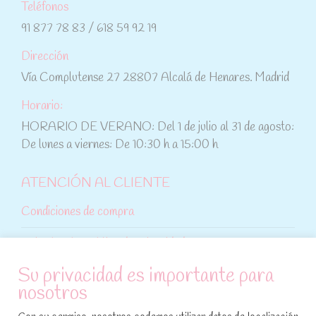
Teléfonos
91 877 78 83 / 618 59 92 19
Dirección
Vía Complutense 27 28807 Alcalá de Henares. Madrid
Horario:
HORARIO DE VERANO: Del 1 de julio al 31 de agosto:
De lunes a viernes: De 10:30 h a 15:00 h
ATENCIÓN AL CLIENTE
Condiciones de compra
Aviso legal y política de privacidad
Su privacidad es importante para
Política de cookies
nosotros
SÍGUENOS EN REDES SOCIALES