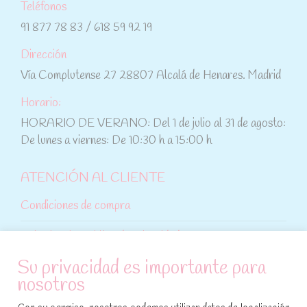
Teléfonos
91 877 78 83 / 618 59 92 19
Dirección
Vía Complutense 27 28807 Alcalá de Henares. Madrid
Horario:
HORARIO DE VERANO: Del 1 de julio al 31 de agosto:
De lunes a viernes: De 10:30 h a 15:00 h
ATENCIÓN AL CLIENTE
Condiciones de compra
Aviso legal y política de privacidad
Su privacidad es importante para
Política de cookies
nosotros
SÍGUENOS EN REDES SOCIALES