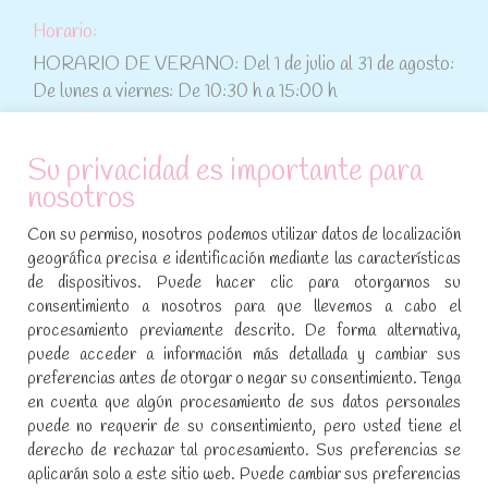
Horario:
HORARIO DE VERANO: Del 1 de julio al 31 de agosto:
De lunes a viernes: De 10:30 h a 15:00 h
ATENCIÓN AL CLIENTE
Su privacidad es importante para
nosotros
Condiciones de compra
Con su permiso, nosotros podemos utilizar datos de localización
Aviso legal y política de privacidad
geográfica precisa e identificación mediante las características
de dispositivos. Puede hacer clic para otorgarnos su
Política de cookies
consentimiento a nosotros para que llevemos a cabo el
procesamiento previamente descrito. De forma alternativa,
SÍGUENOS EN REDES SOCIALES
puede acceder a información más detallada y cambiar sus
preferencias antes de otorgar o negar su consentimiento. Tenga
Encuéntranos en:
en cuenta que algún procesamiento de sus datos personales
Facebook
YouTube
Instagram
puede no requerir de su consentimiento, pero usted tiene el
page
page
page
derecho de rechazar tal procesamiento. Sus preferencias se
No te pierdas las promociones y novedades, suscríbete a
opens
opens
opens
aplicarán solo a este sitio web. Puede cambiar sus preferencias