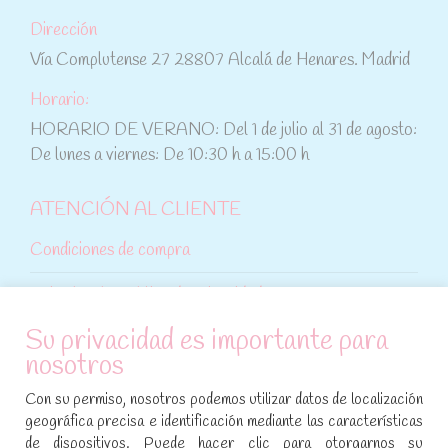
Dirección
Vía Complutense 27 28807 Alcalá de Henares. Madrid
Horario:
HORARIO DE VERANO: Del 1 de julio al 31 de agosto:
De lunes a viernes: De 10:30 h a 15:00 h
ATENCIÓN AL CLIENTE
Condiciones de compra
Aviso legal y política de privacidad
Su privacidad es importante para
Política de cookies
nosotros
SÍGUENOS EN REDES SOCIALES
Con su permiso, nosotros podemos utilizar datos de localización
geográfica precisa e identificación mediante las características
Encuéntranos en:
de dispositivos. Puede hacer clic para otorgarnos su