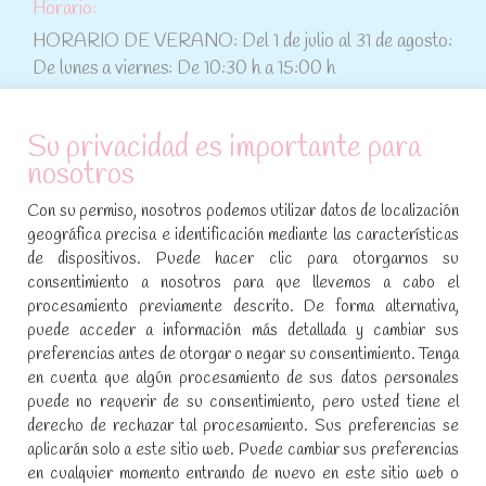
Horario:
HORARIO DE VERANO: Del 1 de julio al 31 de agosto:
De lunes a viernes: De 10:30 h a 15:00 h
ATENCIÓN AL CLIENTE
Su privacidad es importante para
nosotros
Condiciones de compra
Con su permiso, nosotros podemos utilizar datos de localización
Aviso legal y política de privacidad
geográfica precisa e identificación mediante las características
de dispositivos. Puede hacer clic para otorgarnos su
Política de cookies
consentimiento a nosotros para que llevemos a cabo el
procesamiento previamente descrito. De forma alternativa,
SÍGUENOS EN REDES SOCIALES
puede acceder a información más detallada y cambiar sus
preferencias antes de otorgar o negar su consentimiento. Tenga
Encuéntranos en:
en cuenta que algún procesamiento de sus datos personales
Facebook
YouTube
Instagram
puede no requerir de su consentimiento, pero usted tiene el
page
page
page
derecho de rechazar tal procesamiento. Sus preferencias se
No te pierdas las promociones y novedades, suscríbete a
opens
opens
opens
aplicarán solo a este sitio web. Puede cambiar sus preferencias
nuestra newsletter
:
in
in
in
en cualquier momento entrando de nuevo en este sitio web o