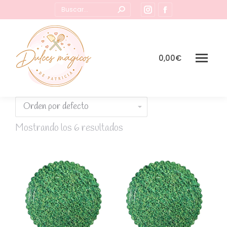
Buscar:
Instagram
Facebook
page
page
opens
opens
in
in
0,00
€
new
new
window
window
Mostrando los 6 resultados