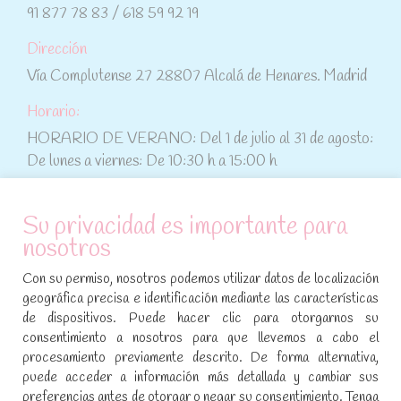
91 877 78 83 / 618 59 92 19
Dirección
Vía Complutense 27 28807 Alcalá de Henares. Madrid
Horario:
HORARIO DE VERANO: Del 1 de julio al 31 de agosto:
De lunes a viernes: De 10:30 h a 15:00 h
ATENCIÓN AL CLIENTE
Su privacidad es importante para
nosotros
Condiciones de compra
Con su permiso, nosotros podemos utilizar datos de localización
Aviso legal y política de privacidad
geográfica precisa e identificación mediante las características
de dispositivos. Puede hacer clic para otorgarnos su
Política de cookies
consentimiento a nosotros para que llevemos a cabo el
procesamiento previamente descrito. De forma alternativa,
SÍGUENOS EN REDES SOCIALES
puede acceder a información más detallada y cambiar sus
preferencias antes de otorgar o negar su consentimiento. Tenga