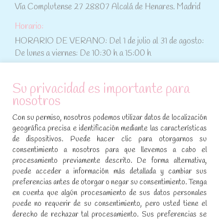
Vía Complutense 27 28807 Alcalá de Henares. Madrid
Horario:
HORARIO DE VERANO: Del 1 de julio al 31 de agosto:
De lunes a viernes: De 10:30 h a 15:00 h
ATENCIÓN AL CLIENTE
Su privacidad es importante para
nosotros
Condiciones de compra
Con su permiso, nosotros podemos utilizar datos de localización
Aviso legal y política de privacidad
geográfica precisa e identificación mediante las características
de dispositivos. Puede hacer clic para otorgarnos su
Política de cookies
consentimiento a nosotros para que llevemos a cabo el
procesamiento previamente descrito. De forma alternativa,
SÍGUENOS EN REDES SOCIALES
puede acceder a información más detallada y cambiar sus
preferencias antes de otorgar o negar su consentimiento. Tenga
Encuéntranos en:
en cuenta que algún procesamiento de sus datos personales
Facebook
YouTube
Instagram
puede no requerir de su consentimiento, pero usted tiene el
page
page
page
derecho de rechazar tal procesamiento. Sus preferencias se