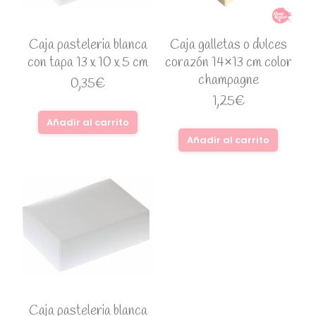
Caja pasteleria blanca
Caja galletas o dulces
con tapa 13 x 10 x 5 cm
corazón 14×13 cm color
champagne
0,35
€
1,25
€
Añadir al carrito
Añadir al carrito
Caja pasteleria blanca