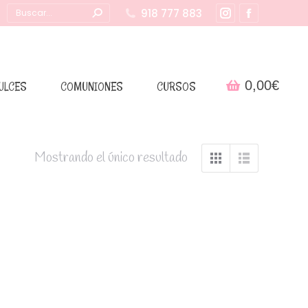
Buscar:
918 777 883
Instagram
Facebook
page
page
opens
opens
in
in
0,00
€
ULCES
COMUNIONES
CURSOS
new
new
window
window
Mostrando el único resultado