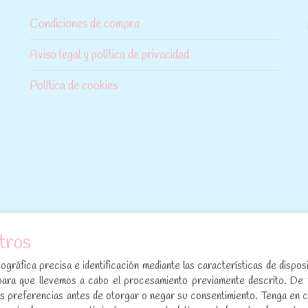
Condiciones de compra
Aviso legal y política de privacidad
Política de cookies
tros
[sibwp_form id=1]
gráfica precisa e identificación mediante las características de disposi
para que llevemos a cabo el procesamiento previamente descrito. De
sus preferencias antes de otorgar o negar su consentimiento. Tenga en 