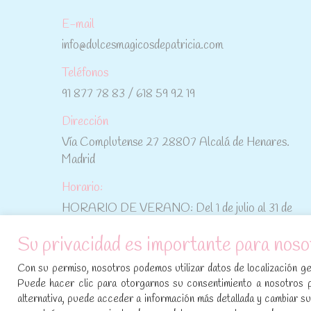
E-mail
info@dulcesmagicosdepatricia.com
Teléfonos
91 877 78 83 / 618 59 92 19
Dirección
Vía Complutense 27 28807 Alcalá de Henares.
Madrid
Horario:
HORARIO DE VERANO: Del 1 de julio al 31 de
agosto: De lunes a viernes: De 10:30 h a 15:00 h
Su privacidad es importante para noso
No te pierdas las promociones y novedades,
Con su permiso, nosotros podemos utilizar datos de localización geo
suscríbete a nuestra newsletter
:
Puede hacer clic para otorgarnos su consentimiento a nosotros 
alternativa, puede acceder a información más detallada y cambiar 