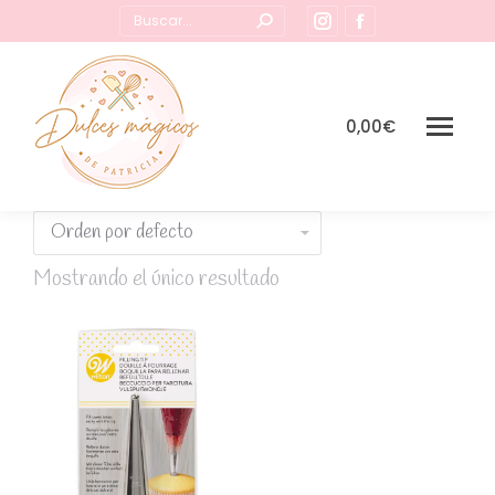
Buscar:
Instagram
Facebook
page
page
opens
opens
in
in
0,00
€
new
new
window
window
Mostrando el único resultado