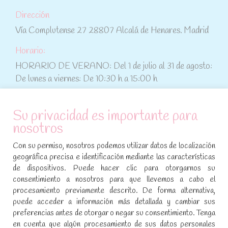
Dirección
Vía Complutense 27 28807 Alcalá de Henares. Madrid
Horario:
HORARIO DE VERANO: Del 1 de julio al 31 de agosto:
De lunes a viernes: De 10:30 h a 15:00 h
ATENCIÓN AL CLIENTE
Su privacidad es importante para
nosotros
Condiciones de compra
Con su permiso, nosotros podemos utilizar datos de localización
Aviso legal y política de privacidad
geográfica precisa e identificación mediante las características
de dispositivos. Puede hacer clic para otorgarnos su
Política de cookies
consentimiento a nosotros para que llevemos a cabo el
procesamiento previamente descrito. De forma alternativa,
SÍGUENOS EN REDES SOCIALES
puede acceder a información más detallada y cambiar sus
preferencias antes de otorgar o negar su consentimiento. Tenga
Encuéntranos en:
en cuenta que algún procesamiento de sus datos personales