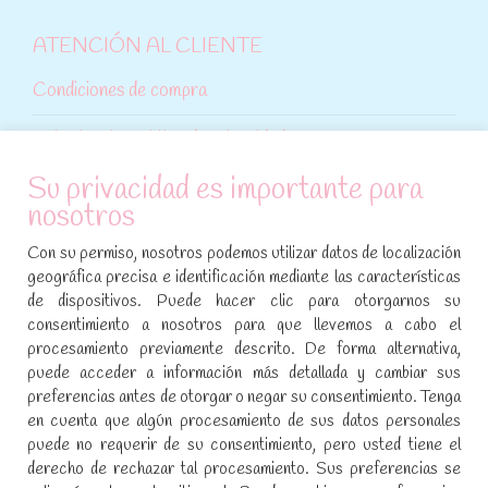
ATENCIÓN AL CLIENTE
Condiciones de compra
Aviso legal y política de privacidad
Su privacidad es importante para
Política de cookies
nosotros
SÍGUENOS EN REDES SOCIALES
Con su permiso, nosotros podemos utilizar datos de localización
geográfica precisa e identificación mediante las características
Encuéntranos en:
de dispositivos. Puede hacer clic para otorgarnos su
Facebook
YouTube
Instagram
consentimiento a nosotros para que llevemos a cabo el
page
page
page
procesamiento previamente descrito. De forma alternativa,
No te pierdas las promociones y novedades, suscríbete a
opens
opens
opens
puede acceder a información más detallada y cambiar sus
nuestra newsletter
:
in
in
in
preferencias antes de otorgar o negar su consentimiento. Tenga
new
new
new
en cuenta que algún procesamiento de sus datos personales
puede no requerir de su consentimiento, pero usted tiene el
window
window
window
[sibwp_form id=1]
derecho de rechazar tal procesamiento. Sus preferencias se