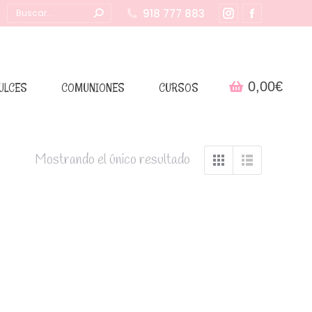
Buscar:
918 777 883
Instagram
Facebook
page
page
opens
opens
in
in
0,00
€
ULCES
COMUNIONES
CURSOS
new
new
window
window
Mostrando el único resultado