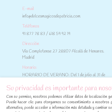
E-mail
info@dulcesmagicosdepatricia.com
Teléfonos
91 877 78 83 / 618 59 92 19
Dirección
Vía Complutense 27 28807 Alcalá de Henares.
Madrid
Horario:
HORARIO DE VERANO: Del 1 de julio al 31 de
agosto: De lunes a viernes: De 10:30 h a 15:00 h
Su privacidad es importante para noso
No te pierdas las promociones y novedades,
Con su permiso, nosotros podemos utilizar datos de localización geo
suscríbete a nuestra newsletter
:
Puede hacer clic para otorgarnos su consentimiento a nosotros 
alternativa, puede acceder a información más detallada y cambiar 