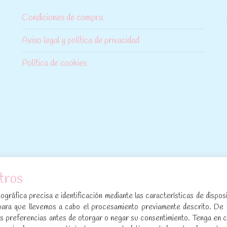
Condiciones de compra
Aviso legal y política de privacidad
Política de cookies
tros
[sibwp_form id=1]
gráfica precisa e identificación mediante las características de disposi
para que llevemos a cabo el procesamiento previamente descrito. De
sus preferencias antes de otorgar o negar su consentimiento. Tenga en 