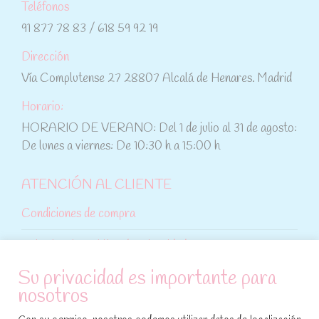
Teléfonos
91 877 78 83 / 618 59 92 19
Dirección
Vía Complutense 27 28807 Alcalá de Henares. Madrid
Horario:
HORARIO DE VERANO: Del 1 de julio al 31 de agosto:
De lunes a viernes: De 10:30 h a 15:00 h
ATENCIÓN AL CLIENTE
Condiciones de compra
Aviso legal y política de privacidad
Su privacidad es importante para
Política de cookies
nosotros
SÍGUENOS EN REDES SOCIALES