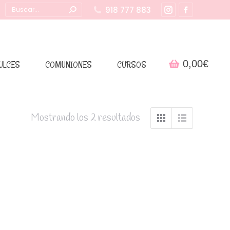
Buscar:
918 777 883
Instagram
Facebook
page
page
opens
opens
in
in
0,00
€
ULCES
COMUNIONES
CURSOS
new
new
window
window
Mostrando los 2 resultados