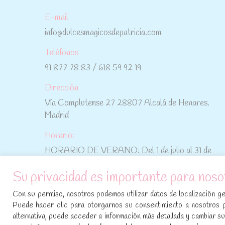
E-mail
info@dulcesmagicosdepatricia.com
Teléfonos
91 877 78 83 / 618 59 92 19
Dirección
Vía Complutense 27 28807 Alcalá de Henares.
Madrid
Horario:
HORARIO DE VERANO: Del 1 de julio al 31 de
agosto: De lunes a viernes: De 10:30 h a 15:00 h
Su privacidad es importante para noso
No te pierdas las promociones y novedades,
Con su permiso, nosotros podemos utilizar datos de localización geo
suscríbete a nuestra newsletter
:
Puede hacer clic para otorgarnos su consentimiento a nosotros 
alternativa, puede acceder a información más detallada y cambiar 