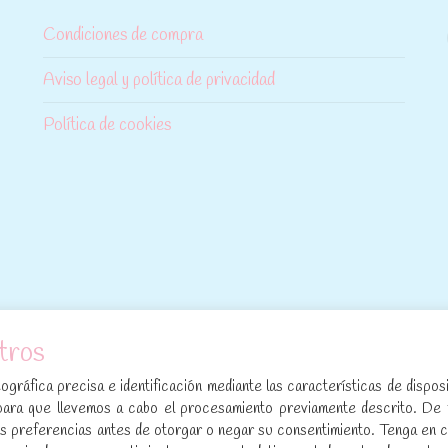
Condiciones de compra
Aviso legal y política de privacidad
Política de cookies
tros
[sibwp_form id=1]
gráfica precisa e identificación mediante las características de disposi
para que llevemos a cabo el procesamiento previamente descrito. De
sus preferencias antes de otorgar o negar su consentimiento. Tenga en 