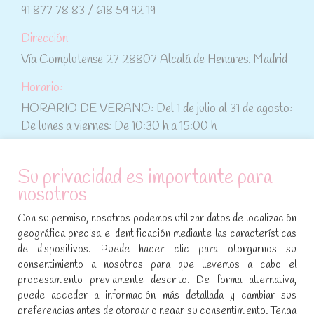
91 877 78 83 / 618 59 92 19
Dirección
Vía Complutense 27 28807 Alcalá de Henares. Madrid
Horario:
HORARIO DE VERANO: Del 1 de julio al 31 de agosto:
De lunes a viernes: De 10:30 h a 15:00 h
ATENCIÓN AL CLIENTE
Su privacidad es importante para
nosotros
Condiciones de compra
Con su permiso, nosotros podemos utilizar datos de localización
Aviso legal y política de privacidad
geográfica precisa e identificación mediante las características
de dispositivos. Puede hacer clic para otorgarnos su
Política de cookies
consentimiento a nosotros para que llevemos a cabo el
procesamiento previamente descrito. De forma alternativa,
SÍGUENOS EN REDES SOCIALES
puede acceder a información más detallada y cambiar sus
preferencias antes de otorgar o negar su consentimiento. Tenga