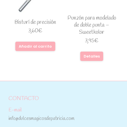
Punzón para modelado
Bisturí de precisión
de doble punta –
3,60
€
Sweetkolor
3,95
€
Añadir al carrito
Detalles
CONTACTO
E-mail
info@dulcesmagicosdepatricia.com