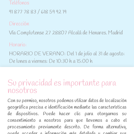
Teléfonos
91 877 78 83 / 618 59 92 19
Dirección
Vía Complutense 27 28807 Alcalá de Henares. Madrid
Horario:
HORARIO DE VERANO: Del 1 de julio al 31 de agosto:
De lunes a viernes: De 10:30 h a 15:00 h
ATENCIÓN AL CLIENTE
Su privacidad es importante para
nosotros
Condiciones de compra
Con su permiso, nosotros podemos utilizar datos de localización
Aviso legal y política de privacidad
geográfica precisa e identificación mediante las características
de dispositivos. Puede hacer clic para otorgarnos su
Política de cookies
consentimiento a nosotros para que llevemos a cabo el
procesamiento previamente descrito. De forma alternativa,
SÍGUENOS EN REDES SOCIALES
puede acceder a información más detallada y cambiar sus