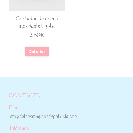
Cortador de acero
inoxidable bigote
2,50
€
Detalles
CONTACTO
E-mail
info@dulcesmagicosdepatricia.com
Teléfonos