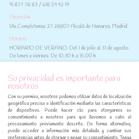
91 877 78 83 / 618 59 92 19
Dirección
Vía Complutense 27 28807 Alcalá de Henares. Madrid
Horario:
HORARIO DE VERANO: Del 1 de julio al 31 de agosto:
De lunes a viernes: De 10:30 h a 15:00 h
ATENCIÓN AL CLIENTE
Su privacidad es importante para
nosotros
Condiciones de compra
Con su permiso, nosotros podemos utilizar datos de localización
Aviso legal y política de privacidad
geográfica precisa e identificación mediante las características
de dispositivos. Puede hacer clic para otorgarnos su
Política de cookies
consentimiento a nosotros para que llevemos a cabo el
procesamiento previamente descrito. De forma alternativa,
SÍGUENOS EN REDES SOCIALES
puede acceder a información más detallada y cambiar sus
preferencias antes de otorgar o negar su consentimiento. Tenga