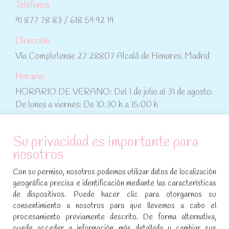
Teléfonos
91 877 78 83 / 618 59 92 19
Dirección
Vía Complutense 27 28807 Alcalá de Henares. Madrid
Horario:
HORARIO DE VERANO: Del 1 de julio al 31 de agosto:
De lunes a viernes: De 10:30 h a 15:00 h
ATENCIÓN AL CLIENTE
Su privacidad es importante para
nosotros
Condiciones de compra
Con su permiso, nosotros podemos utilizar datos de localización
Aviso legal y política de privacidad
geográfica precisa e identificación mediante las características
de dispositivos. Puede hacer clic para otorgarnos su
Política de cookies
consentimiento a nosotros para que llevemos a cabo el
procesamiento previamente descrito. De forma alternativa,
SÍGUENOS EN REDES SOCIALES
puede acceder a información más detallada y cambiar sus