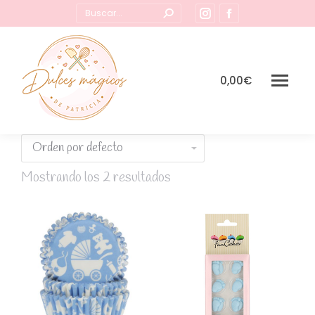
Buscar:
Instagram
Facebook
page
page
opens
opens
in
in
0,00
€
new
new
window
window
Mostrando los 2 resultados