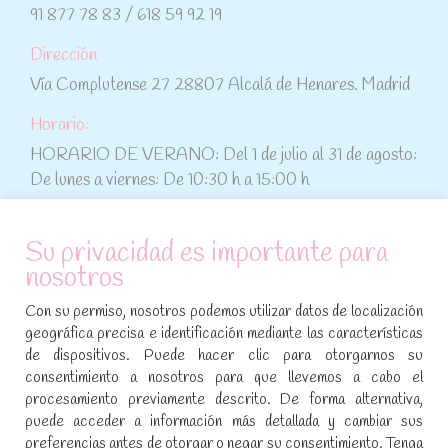
91 877 78 83 / 618 59 92 19
Dirección
Vía Complutense 27 28807 Alcalá de Henares. Madrid
Horario:
HORARIO DE VERANO: Del 1 de julio al 31 de agosto:
De lunes a viernes: De 10:30 h a 15:00 h
ATENCIÓN AL CLIENTE
Su privacidad es importante para
nosotros
Condiciones de compra
Con su permiso, nosotros podemos utilizar datos de localización
Aviso legal y política de privacidad
geográfica precisa e identificación mediante las características
de dispositivos. Puede hacer clic para otorgarnos su
Política de cookies
consentimiento a nosotros para que llevemos a cabo el
procesamiento previamente descrito. De forma alternativa,
SÍGUENOS EN REDES SOCIALES
puede acceder a información más detallada y cambiar sus
preferencias antes de otorgar o negar su consentimiento. Tenga