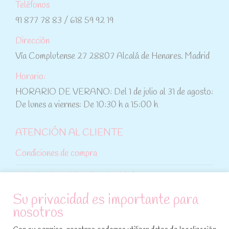
Teléfonos
91 877 78 83 / 618 59 92 19
Dirección
Vía Complutense 27 28807 Alcalá de Henares. Madrid
Horario:
HORARIO DE VERANO: Del 1 de julio al 31 de agosto:
De lunes a viernes: De 10:30 h a 15:00 h
ATENCIÓN AL CLIENTE
Condiciones de compra
Aviso legal y política de privacidad
Su privacidad es importante para
Política de cookies
nosotros
SÍGUENOS EN REDES SOCIALES