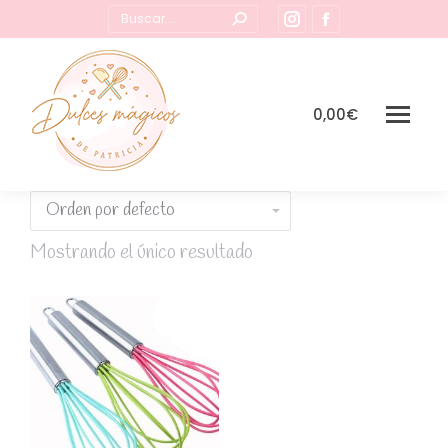
Buscar:
Instagram
Facebook
page
page
opens
opens
in
in
0,00
€
new
new
window
window
Mostrando el único resultado