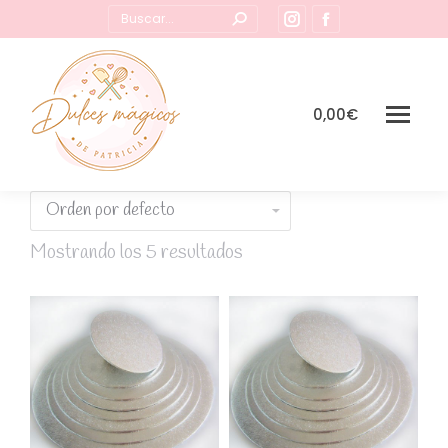
Buscar:
Instagram
Facebook
page
page
opens
opens
in
in
0,00
€
new
new
window
window
Mostrando los 5 resultados