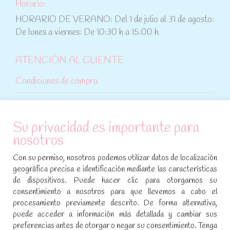
Horario:
HORARIO DE VERANO: Del 1 de julio al 31 de agosto:
De lunes a viernes: De 10:30 h a 15:00 h
ATENCIÓN AL CLIENTE
Condiciones de compra
Aviso legal y política de privacidad
Su privacidad es importante para
Política de cookies
nosotros
SÍGUENOS EN REDES SOCIALES
Con su permiso, nosotros podemos utilizar datos de localización
geográfica precisa e identificación mediante las características
Encuéntranos en:
de dispositivos. Puede hacer clic para otorgarnos su
Facebook
YouTube
Instagram
consentimiento a nosotros para que llevemos a cabo el
page
page
page
procesamiento previamente descrito. De forma alternativa,
No te pierdas las promociones y novedades, suscríbete a
opens
opens
opens
puede acceder a información más detallada y cambiar sus
nuestra newsletter
:
in
in
in
preferencias antes de otorgar o negar su consentimiento. Tenga