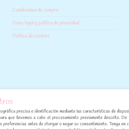
Condiciones de compra
Aviso legal y política de privacidad
Política de cookies
tros
[sibwp_form id=1]
gráfica precisa e identificación mediante las características de disposi
para que llevemos a cabo el procesamiento previamente descrito. De
sus preferencias antes de otorgar o negar su consentimiento. Tenga en 