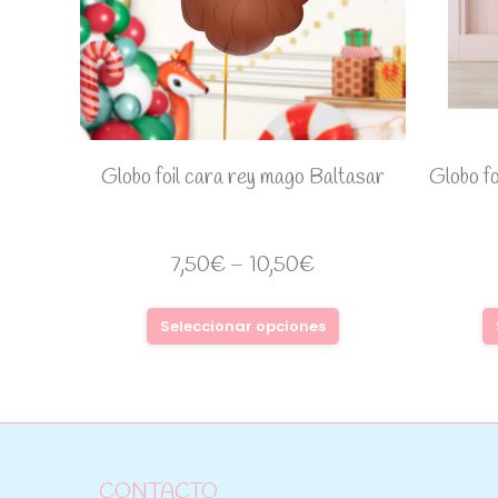
Globo foil cara rey mago Baltasar
Globo fo
7,50
€
–
10,50
€
Seleccionar opciones
CONTACTO