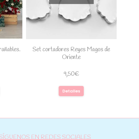
rañables.
Set cortadores Reyes Magos de
Oriente
9,50
€
Detalles
SÍGUENOS EN REDES SOCIALES