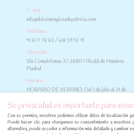
E-mail
info@dulcesmagicosdepatricia.com
Teléfonos
91 877 78 83 / 618 59 92 19
Dirección
Vía Complutense 27 28807 Alcalá de Henares.
Madrid
Horario:
HORARIO DE VERANO: Del 1 de julio al 31 de
agosto: De lunes a viernes: De 10:30 h a 15:00 h
Su privacidad es importante para noso
No te pierdas las promociones y novedades,
Con su permiso, nosotros podemos utilizar datos de localización geo
suscríbete a nuestra newsletter
:
Puede hacer clic para otorgarnos su consentimiento a nosotros 
alternativa, puede acceder a información más detallada y cambiar 